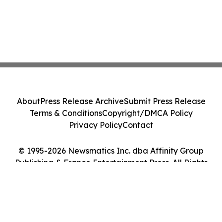
About
Press Release Archive
Submit Press Release
Terms & Conditions
Copyright/DMCA Policy
Privacy Policy
Contact
© 1995-2026 Newsmatics Inc. dba Affinity Group
Publishing & France Entertainment Press. All Rights
Reserved.
Cookie Settings / Your Privacy Choices